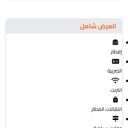
العرض شامل
إفطار
الضريبة
انترنت
انتقالات المطار