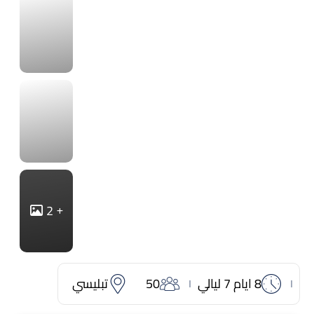
2
8 ايام 7 ليالي
50
تبليسي