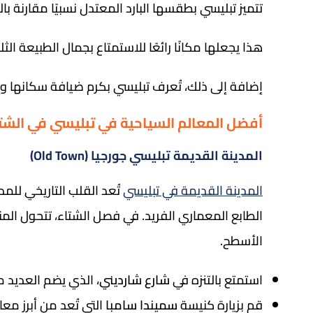
تتميز تبليسي بطقسها البارد المعتدل نسبيًا مقارنة با
هذا يجعلها مكانًا رائعًا للاستمتاع بجمال الطبيعة
إضافة إلى ذلك، تُعرف تبليسي بكرم ضيافة سكانها وتنو
أفضل المعالم السياحية في تبليسي في الشت
المدينة القديمة تبليسي جورجيا (Old Town)
المدينة القديمة في تبليسي
تُعد القلب التاريخي للمد
الطابع المعماري الفريد. في فصل الشتاء، تتحول ال
الأسطح.
استمتع بالتنزه في
شارع شارديني
، الذي يضم العديد 
قم بزيارة كنيسة
سميندا سامبا
التي تُعد من أبرز معال