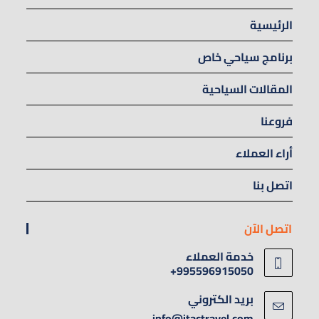
الرئيسية
برنامج سياحي خاص
المقالات السياحية
فروعنا
أراء العملاء
اتصل بنا
اتصل الآن
خدمة العملاء
995596915050+
بريد الكتروني
info@itactravel.com