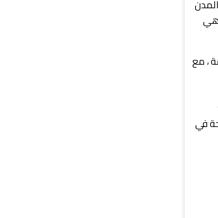
المدن
اهي
ة ، مع
حة في