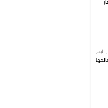
ر
البحر
المها